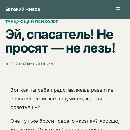
Перейти
Евгений Ников
к
содержимому
ТАНЦУЮЩИЙ ПСИХОЛОГ
Эй, спасатель! Не
просят — не лезь!
10.01.2024
Евгений Ников
Вот как ты себе представляешь развитие
событий, если всё получится, как ты
советуешь?
Она тут же бросит своего «козла»? Хорошо,
допустим. 10 лет не бросала, а после