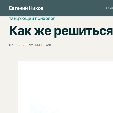
Перейти
Евгений Ников
С ч
к
ТАНЦУЮЩИЙ ПСИХОЛОГ
содержимому
Как же решиться
07.06.2023
Евгений Ников