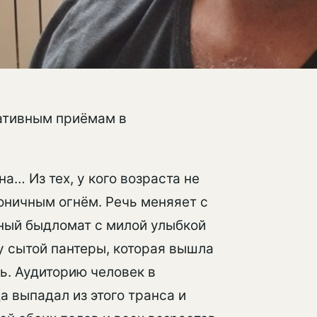
кативным приёмам в
а… Из тех, у кого возраста не
оничным огнём. Речь меняяет с
ный быдломат с милой улыбкой
у сытой пантеры, которая вышла
ть. Аудиторию человек в
а выпадал из этого транса и