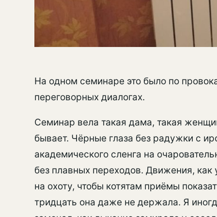
На одном семинаре это было по прово
переговорных диалогах.
Семинар вела такая дама, такая женщин
бывает. Чёрные глаза без радужки с ир
академического сленга на очарователь
без плавных переходов. Движения, как 
на охоту, чтобы котятам приёмы показа
тридцать она даже не держала. Я иногд