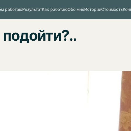
ем работаю
Результат
Как работаю
Обо мне
Истории
Стоимость
Кон
 подойти?..