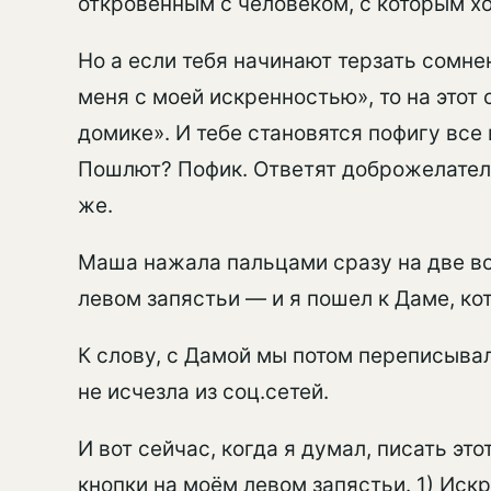
откровенным с человеком, с которым х
Но а если тебя начинают терзать сомне
меня с моей искренностью», то на этот
домике». И тебе становятся пофигу все
Пошлют? Пофик. Ответят доброжелател
же.
Маша нажала пальцами сразу на две в
левом запястьи — и я пошел к Даме, ко
К слову, с Дамой мы потом переписывал
не исчезла из соц.сетей.
И вот сейчас, когда я думал, писать это
кнопки на моём левом запястьи. 1) Искр