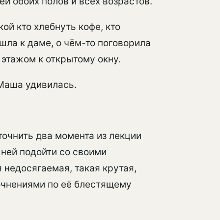
ей обоих полов и всех возрастов.
ой кто хлебнуть кофе, кто
ла к даме, о чём-то поговорила
 этажом к открытому окну.
 Маша удивилась.
точнить два момента из лекции
к ней подойти со своими
я недосягаемая, такая крутая,
точнениями по её блестящему