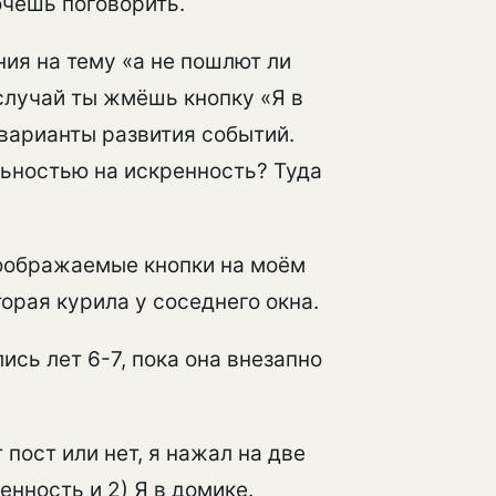
очешь поговорить.
ния на тему «а не пошлют ли
 случай ты жмёшь кнопку «Я в
 варианты развития событий.
ьностью на искренность? Туда
оображаемые кнопки на моём
торая курила у соседнего окна.
ись лет 6-7, пока она внезапно
т пост или нет, я нажал на две
енность и 2) Я в домике.