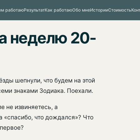
ем работаю
Результат
Как работаю
Обо мне
Истории
Стоимость
Кон
а неделю 20-
ёзды шепнули, что будем на этой
семи знаками Зодиака. Поехали.
ле не извиняетесь, а
 а «спасибо, что дождался»? Что
 первое?