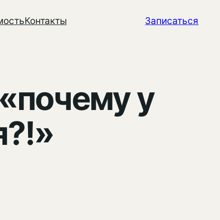
мость
Контакты
Записаться
 «почему у
я?!»