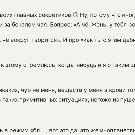
оих главных секретиков 🙂 Ну, потому что иногд
и за бокалом чая. Вопрос: «А чё, Жень, у тебя 
 чё вокруг творится». И про «как ты с этим де
я к этому стремлюсь, когда-нибудь и я с таким
икаких, чур не меня, веществ у меня в крови то
в таких примитивных ситуациях, негоже из пуше
 в режим «бл… , вот это да! это же инопланетя