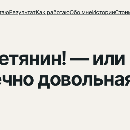
таю
Результат
Как работаю
Обо мне
Истории
Стои
етянин! — или
ечно довольна