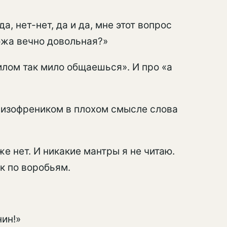
а, нет-нет, да и да, мне этот вопрос
рожа вечно довольная?»
билом так мило общаешься». И про «а
 шизофреником в плохом смысле слова
же нет. И никакие мантры я не читаю.
к по воробьям.
нин!»