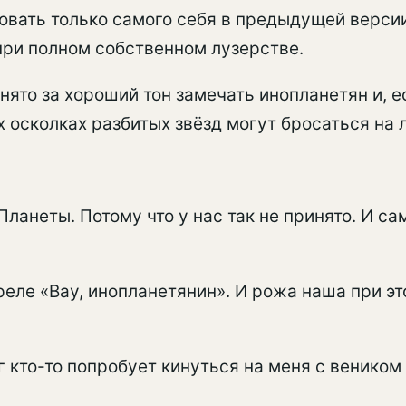
овать только самого себя в предыдущей версии
при полном собственном лузерстве.
нято за хороший тон замечать инопланетян и, е
х осколках разбитых звёзд могут бросаться на 
анеты. Потому что у нас так не принято. И сам
еле «Вау, инопланетянин». И рожа наша при э
г кто-то попробует кинуться на меня с веником 