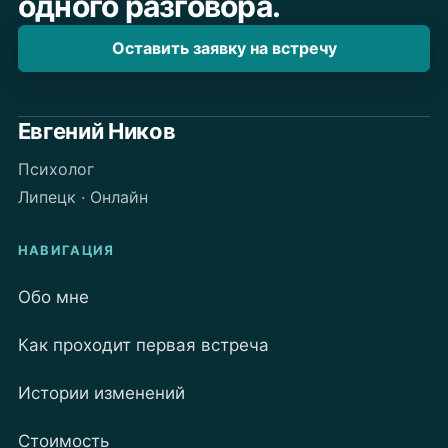
одного разговора.
Есть
и
Оставить заявку на встречу
минусы
28.05.2021
Евгений Ников
Психолог
Липецк · Онлайн
НАВИГАЦИЯ
Обо мне
Как проходит первая встреча
Истории изменений
Стоимость