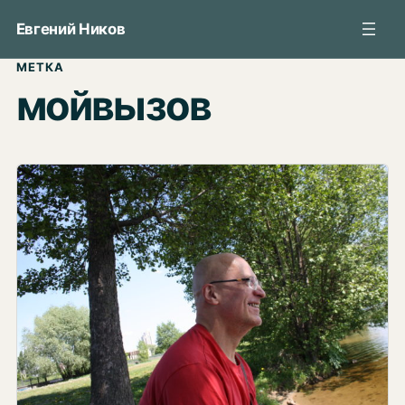
Перейти
Евгений Ников
к
содержимому
МЕТКА
мойвызов