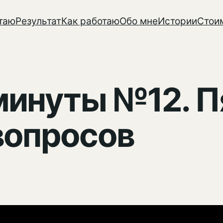
таю
Результат
Как работаю
Обо мне
Истории
Стои
 минуты №12. П
вопросов