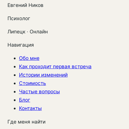
Евгений Ников
больше
не
Психолог
хочу
жить
Липецк · Онлайн
как
Навигация
раньше»
Обо мне
Как проходит первая встреча
Истории изменений
Стоимость
Частые вопросы
Блог
Контакты
Где меня найти