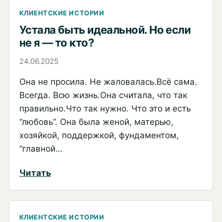
я
КЛИЕНТСКИЕ ИСТОРИИ
просто
Устала быть идеальной. Но если
больше
не я — то кто?
не
24.06.2025
хочу
Она не просила. Не жаловалась.Всё сама.
жить
Всегда. Всю жизнь.Она считала, что так
как
правильно.Что так нужно. Что это и есть
раньше»
“любовь”. Она была женой, матерью,
хозяйкой, поддержкой, фундаментом,
“главной…
:
Читать
Устала
быть
идеальной.
КЛИЕНТСКИЕ ИСТОРИИ