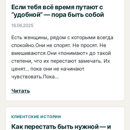
Но
Если тебя всё время путают с
если
“удобной” — пора быть собой
не
16.06.2025
я
Есть женщины, рядом с которыми всегда
—
спокойно.Они не спорят. Не просят. Не
то
вмешиваются.Они «понимают» до такой
кто?
степени, что их перестают замечать. Их
ценят… пока они не начинают
чувствовать.Пока…
:
Читать
Если
тебя
всё
КЛИЕНТСКИЕ ИСТОРИИ
время
Как перестать быть нужной — и