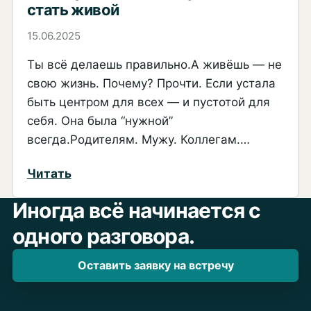
путают
стать живой
с
15.06.2025
“удобной”
Ты всё делаешь правильно.А живёшь — не
—
свою жизнь. Почему? Прочти. Если устала
пора
быть центром для всех — и пустотой для
быть
себя. Она была “нужной”
собой
всегда.Родителям. Мужу. Коллегам.…
:
Читать
Как
Иногда всё начинается с
перестать
одного разговора.
быть
нужной
Оставить заявку на встречу
—
и