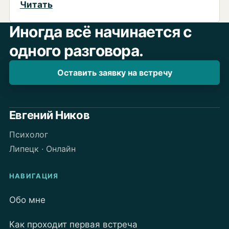
:
Читать
World
Иногда всё начинается с
Skills
одного разговора.
2022
в
Оставить заявку на встречу
Липецке.
Андрей
Корчагин,
Евгений Ников
О.П.Г.
Психолог
Липецк · Онлайн
НАВИГАЦИЯ
Обо мне
Как проходит первая встреча