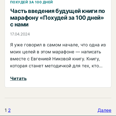
день
ПОХУДЕЙ ЗА 100 ДНЕЙ
марафона
Часть введения будущей книги по
марафону «Похудей за 100 дней»
«Похудей
с нами
за
100
17.04.2024
дней»
Я уже говорил в самом начале, что одна из
с
моих целей в этом марафоне — написать
нами.
вместе с Евгенией Никовой книгу. Книгу,
И
которая станет методичкой для тех, кто…
гипнотическая
медитация
:
Читать
«Достижимость
Часть
цели»
введения
будущей
книги
1
2
Далее
по