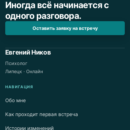
Иногда всё начинается с
марафону
одного разговора.
«Похудей
за
Оставить заявку на встречу
100
дней»
с
Евгений Ников
нами
Психолог
Липецк · Онлайн
НАВИГАЦИЯ
Обо мне
Как проходит первая встреча
Истории изменений