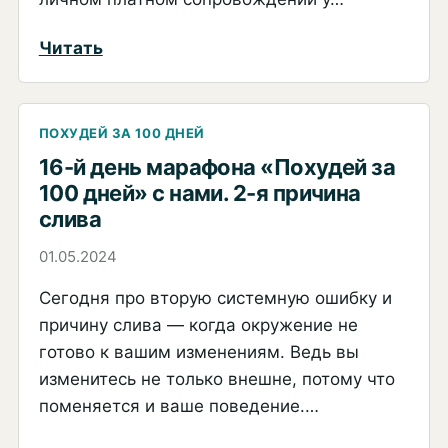
:
Читать
17-
й
день
ПОХУДЕЙ ЗА 100 ДНЕЙ
марафона
16-й день марафона «Похудей за
100 дней» с нами. 2-я причина
«Похудей
слива
за
100
01.05.2024
дней»
Сегодня про вторую системную ошибку и
с
причину слива — когда окружение не
нами.
готово к вашим изменениям. Ведь вы
3-
изменитесь не только внешне, потому что
я
поменяется и ваше поведение.…
причина