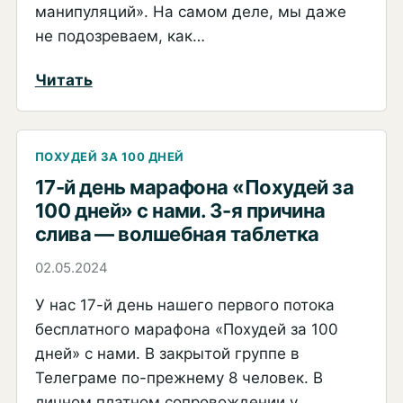
манипуляций». На самом деле, мы даже
не подозреваем, как…
:
Читать
28-
й
день
ПОХУДЕЙ ЗА 100 ДНЕЙ
марафона.
17-й день марафона «Похудей за
100 дней» с нами. 3-я причина
Тема
слива — волшебная таблетка
недели:
«Освобождаемся
02.05.2024
от
У нас 17-й день нашего первого потока
манипуляций»
бесплатного марафона «Похудей за 100
дней» с нами. В закрытой группе в
Телеграме по-прежнему 8 человек. В
личном платном сопровождении у…