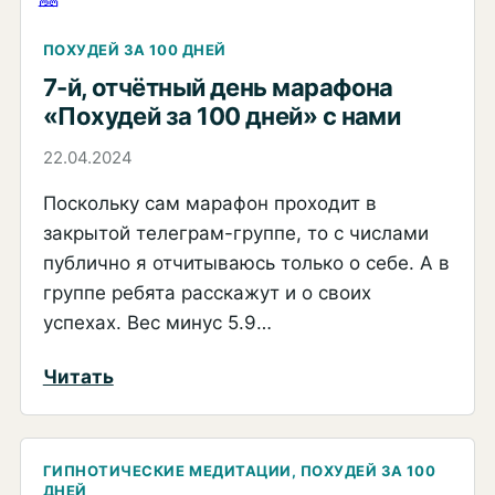
день
Книга?
Марафона
ПОХУДЕЙ ЗА 100 ДНЕЙ
«Похудей
7-й, отчётный день марафона
за
«Похудей за 100 дней» с нами
100
22.04.2024
дней»
Поскольку сам марафон проходит в
с
закрытой телеграм-группе, то с числами
нами.
публично я отчитываюсь только о себе. А в
Почему
группе ребята расскажут и о своих
перекусы
успехах. Вес минус 5.9…
есть
зло
:
Читать
или
7-
гормон
й,
роста
отчётный
ГИПНОТИЧЕСКИЕ МЕДИТАЦИИ
, 
ПОХУДЕЙ ЗА 100
ДНЕЙ
и