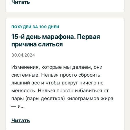
слива
:
Читать
—
16-
волшебная
й
таблетка
день
ПОХУДЕЙ ЗА 100 ДНЕЙ
марафона
15-й день марафона. Первая
причина слиться
«Похудей
за
30.04.2024
100
Изменения, которые мы делаем, они
дней»
системные. Нельзя просто сбросить
с
лишний вес и чтобы вокруг ничего не
нами.
менялось. Нельзя просто избавиться от
2-
пары (пары десятков) килограммов жира
я
— и…
причина
слива
:
Читать
15-