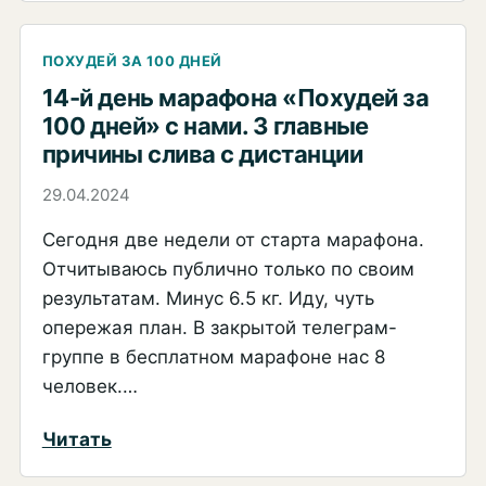
й
день
ПОХУДЕЙ ЗА 100 ДНЕЙ
марафона.
14-й день марафона «Похудей за
Первая
100 дней» с нами. 3 главные
причины слива с дистанции
причина
слиться
29.04.2024
Сегодня две недели от старта марафона.
Отчитываюсь публично только по своим
результатам. Минус 6.5 кг. Иду, чуть
опережая план. В закрытой телеграм-
группе в бесплатном марафоне нас 8
человек.…
:
Читать
14-