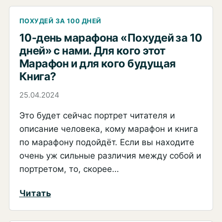
й
день
ПОХУДЕЙ ЗА 100 ДНЕЙ
марафона
10-день марафона «Похудей за 10
дней» с нами. Для кого этот
«Похудей
Марафон и для кого будущая
за
Книга?
100
дней»
25.04.2024
с
Это будет сейчас портрет читателя и
нами.
описание человека, кому марафон и книга
3
по марафону подойдёт. Если вы находите
главные
очень уж сильные различия между собой и
причины
портретом, то, скорее…
слива
:
Читать
с
10-
дистанции
день