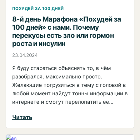
марафона
ПОХУДЕЙ ЗА 100 ДНЕЙ
«Похудей
8-й день Марафона «Похудей за
100 дней» с нами. Почему
за
перекусы есть зло или гормон
10
роста и инсулин
дней»
с
23.04.2024
нами.
Я буду стараться объяснять то, в чём
Для
разобрался, максимально просто.
кого
Желающие погрузиться в тему с головой в
этот
любой момент найдут тонны информации в
Марафон
интернете и смогут перелопатить её…
и
:
Читать
для
8-
кого
й
будущая