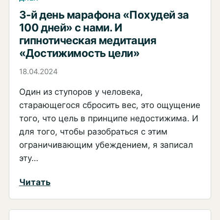
день
3-й день марафона «Похудей за
инсулин
марафона
100 дней» с нами. И
«Похудей
гипнотическая медитация
за
«Достижимость цели»
100
18.04.2024
дней»
с
Один из ступоров у человека,
нами
старающегося сбросить вес, это ощущение
того, что цель в принципе недостижима. И
для того, чтобы разобраться с этим
ограничивающим убеждением, я записал
эту…
:
Читать
3-
й